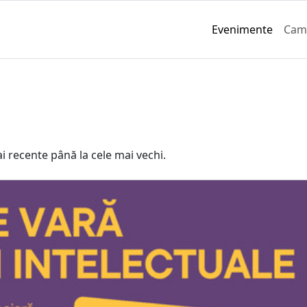
Evenimente
Cam
i recente până la cele mai vechi.