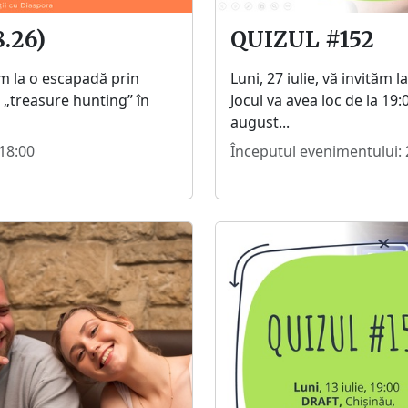
.26)
QUIZUL #152
ăm la o escapadă prin
Luni, 27 iulie, vă invităm l
 „treasure hunting” în
Jocul va avea loc de la 19:
august...
18:00
Începutul evenimentului: 2