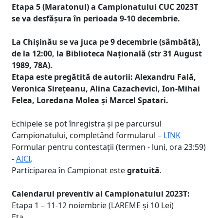
Etapa 5 (Maratonul) a Campionatului CUC 2023T
se va desfășura în perioada 9-10 decembrie.
La Chișinău se va juca pe 9 decembrie (sâmbătă),
de la 12:00, la Biblioteca Națională (str 31 August
1989, 78A).
Etapa este pregătită de autorii: Alexandru Fală,
Veronica Sirețeanu, Alina Cazachevici, Ion-Mihai
Felea, Loredana Molea și Marcel Spatari.
Echipele se pot înregistra și pe parcursul
Campionatului, completând formularul –
LINK
Formular pentru contestații (termen - luni, ora 23:59)
-
AICI
.
Participarea în Campionat este
gratuită
.
Calendarul preventiv al Campionatului 2023T:
Etapa 1 – 11-12 noiembrie (LAREME și 10 Lei)
Eta