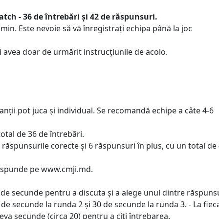
tch - 36 de întrebări și 42 de răspunsuri.
5 min. Este nevoie să vă înregistrați echipa până la joc
ți avea doar de urmărit instrucțiunile de acolo.
anții pot juca și individual. Se recomandă echipe a câte 4-6
total de 36 de întrebări.
te răspunsurile corecte și 6 răspunsuri în plus, cu un total de
r răspunde pe www.cmji.md.
0 de secunde pentru a discuta și a alege unul dintre răspuns
 de secunde la runda 2 și 30 de secunde la runda 3. - La fiec
va secunde (circa 20) pentru a citi întrebarea.