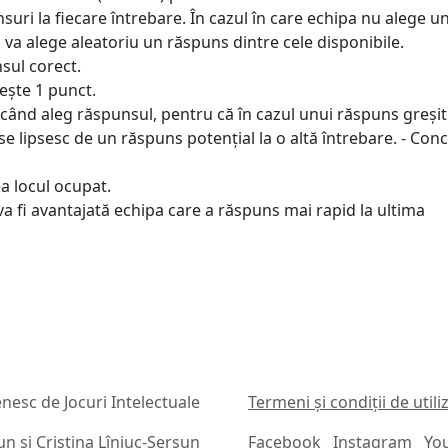
suri la fiecare întrebare. În cazul în care echipa nu alege u
 va alege aleatoriu un răspuns dintre cele disponibile.
sul corect.
ește 1 punct.
i când aleg răspunsul, pentru că în cazul unui răspuns greșit
se lipsesc de un răspuns potențial la o altă întrebare. - Con
a locul ocupat.
 va fi avantajată echipa care a răspuns mai rapid la ultima
esc de Jocuri Intelectuale
Termeni și condiții de utili
șun
și
Cristina Lîniuc-Șerșun
Facebook
Instagram
Yo