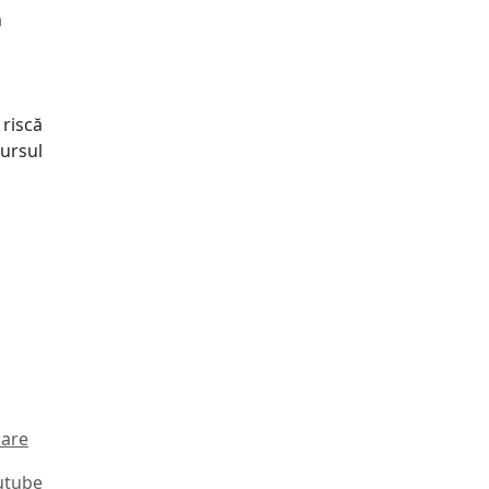
n
 riscă
cursul
zare
utube