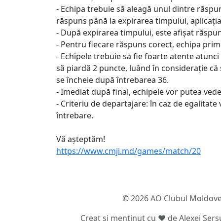
- Echipa trebuie să aleagă unul dintre răspun
răspuns până la expirarea timpului, aplicația
- După expirarea timpului, este afișat răspun
- Pentru fiecare răspuns corect, echipa prim
- Echipele trebuie să fie foarte atente atunc
să piardă 2 puncte, luând în considerație că 
se încheie după întrebarea 36.
- Imediat după final, echipele vor putea vede
- Criteriu de departajare: în caz de egalitate
întrebare.
Vă așteptăm!
https://www.cmji.md/games/match/20
© 2026 AO Clubul Moldoven
Creat și menținut cu ❤ de
Alexei Șer