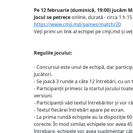
Pe 12 februarie (duminică, 19:00) jucăm Ma
Jocul se petrece
online, durată - circa 1 h 1
https://www.cmji.md/games/match/20
Veți primi un link al echipei pe cmji.md și ve
Regulile jocului:
- Concursul este unul de echipă, dar particip
jucători.
- Se joacă 3 runde a câte 12 întrebări, cu un 
- Participanții primesc la startul jocului toa
versiuni.
- Participanții văd textul întrebărilor și vo
- Textul fiecărei întrebări apare pe ecran.
- La prima rundă echipele au la dispoziție 6
corecte. În mod similar, echipele vor avea 45
întrebare, echipele vor avea suplimentar câte