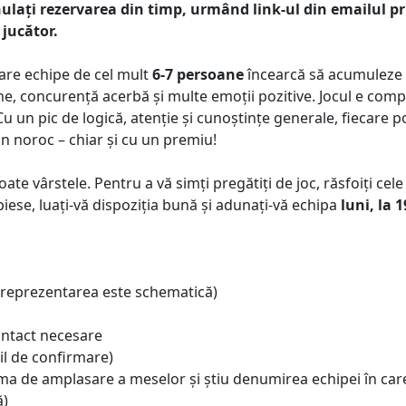
nulați rezervarea din timp, urmând link-ul din emailul p
 jucător.
care echipe de cel mult
6-7 persoane
încearcă să acumuleze 
ne, concurență acerbă și multe emoții pozitive. Jocul e com
Cu un pic de logică, atenție și cunoștințe generale, fiecare p
in noroc – chiar și cu un premiu!
te vârstele. Pentru a vă simți pregătiți de joc, răsfoiți cele
i piese, luați-vă dispoziția bună și adunați-vă echipa
luni, la 1
 (reprezentarea este schematică)
ontact necesare
il de confirmare)
ema de amplasare a meselor și știu denumirea echipei în car
ă)