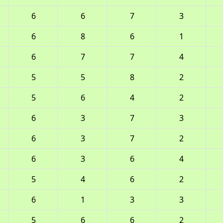
6
6
7
3
6
8
6
1
6
7
7
4
5
5
8
2
5
6
4
2
6
3
7
3
6
3
7
2
6
3
6
4
5
4
6
2
6
1
3
3
5
6
6
2