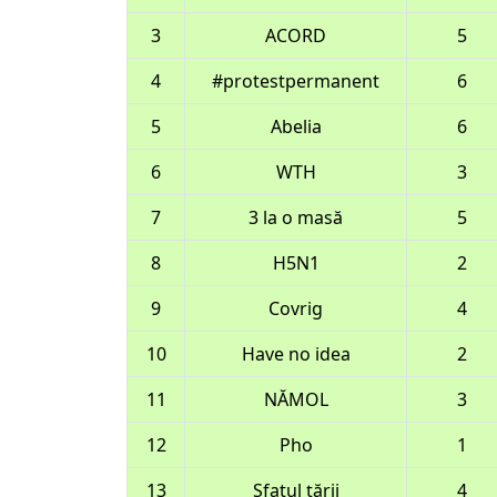
3
ACORD
5
4
#protestpermanent
6
5
Abelia
6
6
WTH
3
7
3 la o masă
5
8
H5N1
2
9
Covrig
4
10
Have no idea
2
11
NĂMOL
3
12
Pho
1
13
Sfatul țării
4