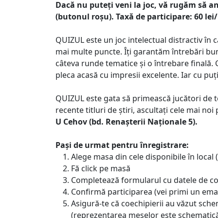
Dacă nu puteți veni la joc, vă rugăm să a
(butonul roșu). Taxă de participare: 60 lei/
QUIZUL este un joc intelectual distractiv în 
mai multe puncte. Îți garantăm întrebări bu
câteva runde tematice și o întrebare finală. 
pleca acasă cu impresii excelente. Iar cu puț
QUIZUL este gata să primească jucători de toa
recente titluri de știri, ascultați cele mai no
U Cehov (bd. Renașterii Naționale 5).
Pași de urmat pentru înregistrare:
Alege masa din cele disponibile în local
Fă click pe masă
Completează formularul cu datele de c
Confirmă participarea (vei primi un ema
Asigură-te că coechipierii au văzut sch
(reprezentarea meselor este schematic