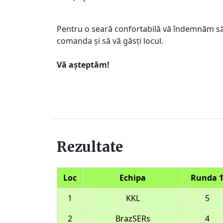
Pentru o seară confortabilă vă îndemnăm să a
comanda și să vă găsți locul.
Vă așteptăm!
Rezultate
Loc
Echipa
Runda 
1
KKL
5
2
BrazSERs
4