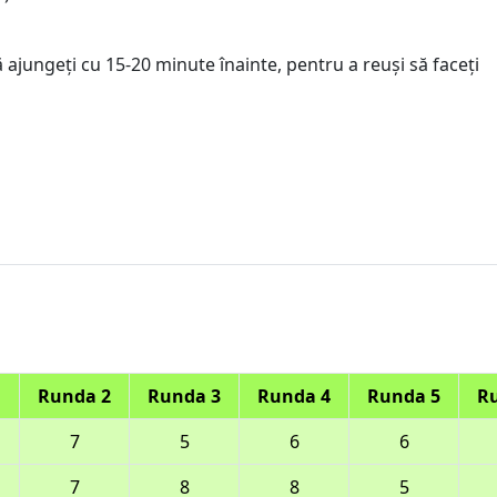
jungeți cu 15-20 minute înainte, pentru a reuși să faceți
1
Runda 2
Runda 3
Runda 4
Runda 5
R
7
5
6
6
7
8
8
5