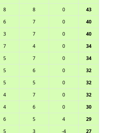
8
8
0
43
6
7
0
40
3
7
0
40
7
4
0
34
5
7
0
34
5
6
0
32
5
5
0
32
4
7
0
32
4
6
0
30
6
5
4
29
5
3
-4
27