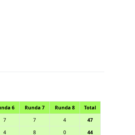
unda 6
Runda 7
Runda 8
Total
7
7
4
47
4
8
0
44