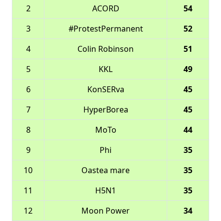
2
ACORD
54
3
#ProtestPermanent
52
4
Colin Robinson
51
5
KKL
49
6
KonSERva
45
7
HyperBorea
45
8
MoTo
44
9
Phi
35
10
Oastea mare
35
11
H5N1
35
12
Moon Power
34