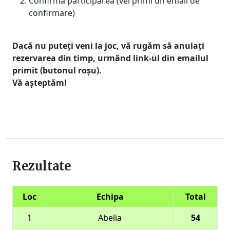
Confirmă participarea (vei primi un email de
confirmare)
Dacă nu puteți veni la joc, vă rugăm să anulați
rezervarea din timp, urmând link-ul din emailul
primit (butonul roșu).
Vă așteptăm!
Rezultate
Loc
Echipa
Total
1
Abelia
54