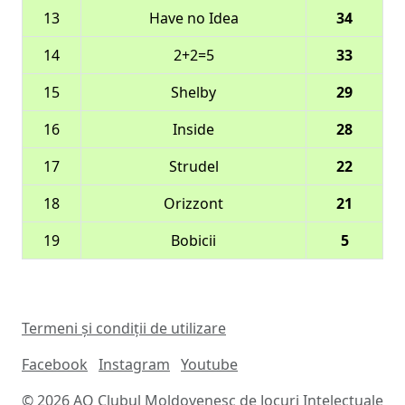
13
Have no Idea
34
14
2+2=5
33
15
Shelby
29
16
Inside
28
17
Strudel
22
18
Orizzont
21
19
Bobicii
5
Termeni și condiții de utilizare
Facebook
Instagram
Youtube
© 2026 AO Clubul Moldovenesc de Jocuri Intelectuale